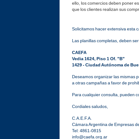
ello, los comercios deben poner es
que los clientes realizan sus comp
Solicitamos hacer extensiva esta c
Las planillas completas, deben ser 
CAEFA
Vedia 1624, Piso 1 Of. "B"
1429 - Ciudad Autónoma de Bue
Deseamos organizar las mismas po
a otras campañas a favor de prohib
Para cualquier consulta, pueden c
Cordiales saludos,
C.A.E.F.A.
Cámara Argentina de Empresas de 
Tel: 4861-0815
info@caefa.org.ar