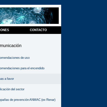
IONES
CONTACTO
municación
omendaciones de uso
omendaciones para el encendido
as a favor
icación del sector
pañas de prevención ANMAC (ex Renar)