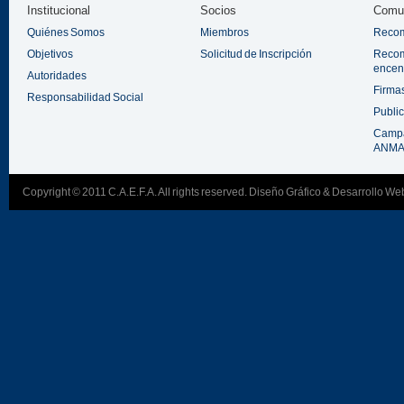
Institucional
Socios
Comun
Quiénes Somos
Miembros
Recom
Objetivos
Solicitud de Inscripción
Recom
encen
Autoridades
Firmas
Responsabilidad Social
Public
Campa
ANMAC
Copyright © 2011 C.A.E.F.A. All rights reserved.
Diseño Gráfico & Desarrollo W