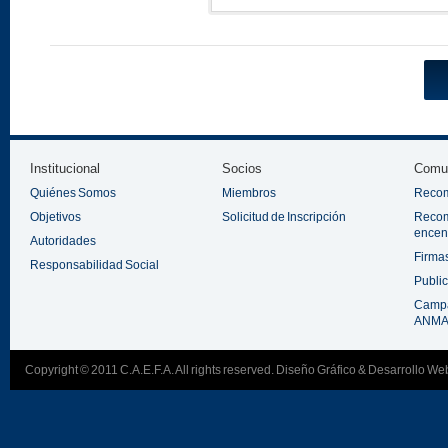
Institucional
Socios
Comun
Quiénes Somos
Miembros
Recom
Objetivos
Solicitud de Inscripción
Recom
encen
Autoridades
Firmas
Responsabilidad Social
Public
Campa
ANMAC
Copyright © 2011 C.A.E.F.A. All rights reserved.
Diseño Gráfico & Desarrollo W